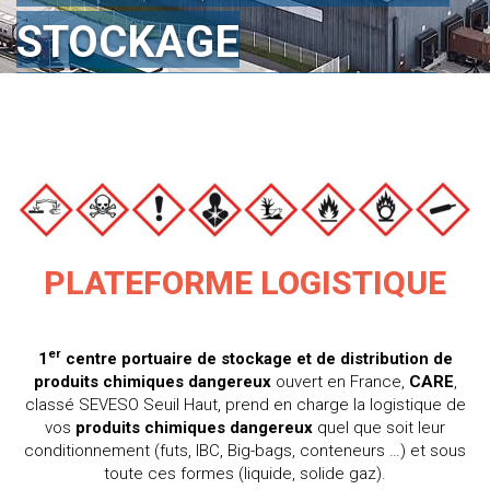
STOCKAGE
ET LA DISTRIBUTION
DE PRODUITS
CHIMIQUES
DANGEREUX
PLATEFORME LOGISTIQUE
er
1
centre portuaire de stockage et de distribution de
produits chimiques dangereux
ouvert en France,
CARE
,
classé SEVESO Seuil Haut, prend en charge la logistique de
vos
produits chimiques dangereux
quel que soit leur
conditionnement (futs, IBC, Big-bags, conteneurs …) et sous
toute ces formes (liquide, solide gaz).