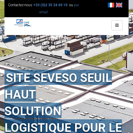
Contactez-nous
+33 (0)2 35 24 69 10
ou
par
email
SITE SEVESO SEUIL
HAUT
SOLUTION
LOGISTIQUE POUR LE